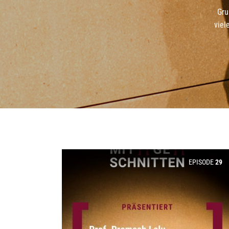
Gru
viel
EPISODE
29