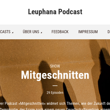
Leuphana Podcast
CASTS
ÜBER UNS
FEEDBACK
IMPRESSUM
D
SHOW
Mitgeschnitten
29 Episoden
er Podcast »Mitgeschnitten« widmet sich Themen, wie der Zukunft d
Demokratie, der Frage nach einem neuen Gesellschaftsvertrag, eine