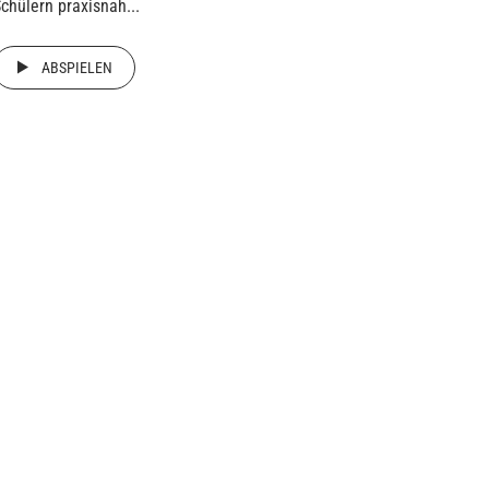
chülern praxisnah...
ABSPIELEN