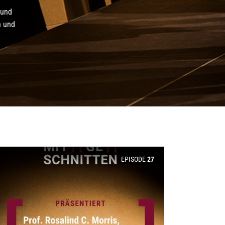
 und
n und
EPISODE
27