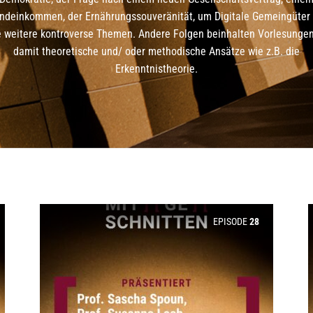
ndeinkommen, der Ernährungssouveränität, um Digitale Gemeingüter
e weitere kontroverse Themen. Andere Folgen beinhalten Vorlesunge
damit theoretische und/ oder methodische Ansätze wie z.B. die
Erkenntnistheorie.
EPISODE
28