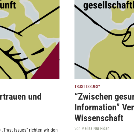
TRUST ISSUES?
ertrauen und
“Zwischen gesun
Information” Ve
Wissenschaft
von
Melisa Nur Fidan
„Trust Issues” richten wir den