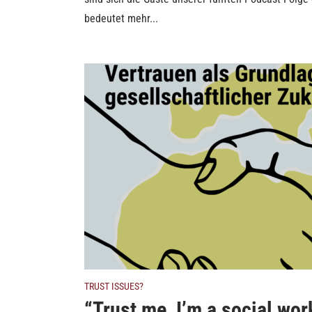
bedeutet mehr...
TRUST ISSUES?
“Trust me, I’m a social wor