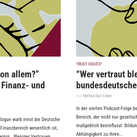
TRUST ISSUES?
von allem?”
“Wer vertraut b
 Finanz- und
bundesdeutsche
von
Melisa Nur Fidan
In der vierten Podcast-Folge b
Bereich, der nicht nur gesellsc
Slogan warb einst die Deutsche
maßgeblich beeinflusst: Bildu
Finanzbereich wesentlich ist,
Abhängigkeit zu ihren...
 einig. „Weniger Vertrauen