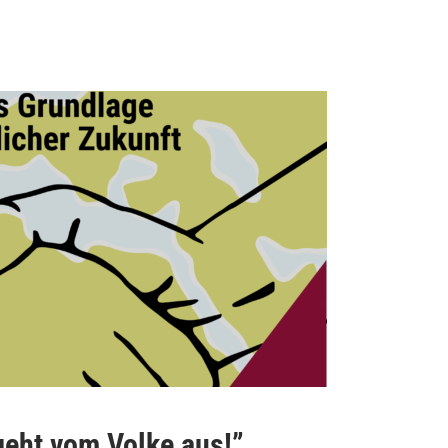
geht vom Volke aus!”