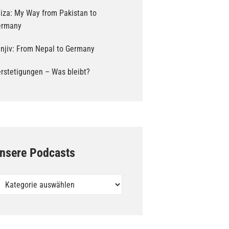
iza: My Way from Pakistan to
ermany
njiv: From Nepal to Germany
rstetigungen – Was bleibt?
nsere Podcasts
sere
dcasts