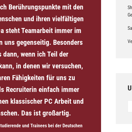
 ich Berührungspunkte mit den
Sh
G
nschen und ihren vielfältigen
Sa
a steht Teamarbeit immer im
en uns gegenseitig. Besonders
Ve
 dann, wenn ich Teil der
kann, in denen wir versuchen,
ren Fähigkeiten für uns zu
U
ls Recruiterin einfach immer
hen klassischer PC Arbeit und
Un
Po
schen. Das ist großartig.
Studierende und Trainees bei der Deutschen