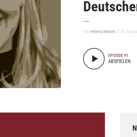
Deutsche
von
Helena Minner
22. Febr
EPISODE 91
ABSPIELEN
N