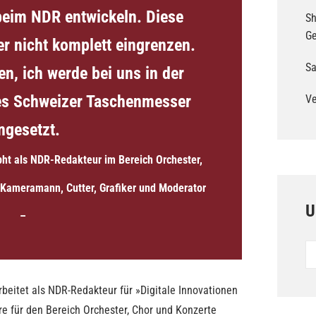
beim NDR entwickeln. Diese
Sh
G
er nicht komplett eingrenzen.
Sa
n, ich werde bei uns in der
ves Schweizer Taschenmesser
Ve
ngesetzt.
pht als NDR-Redakteur im Bereich Orchester,
 Kameramann, Cutter, Grafiker und Moderator
U
–
Un
Po
eitet als NDR-Redakteur für »Digitale Innovationen
re für den Bereich Orchester, Chor und Konzerte