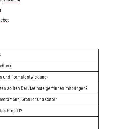
r
gebot
nz
ndfunk
nen und Formatentwicklung«
ten sollten Berufseinsteiger*innen mitbringen?
ameramann, Grafiker und Cutter
tes Projekt?