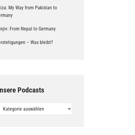
iza: My Way from Pakistan to
ermany
njiv: From Nepal to Germany
rstetigungen – Was bleibt?
nsere Podcasts
sere
dcasts