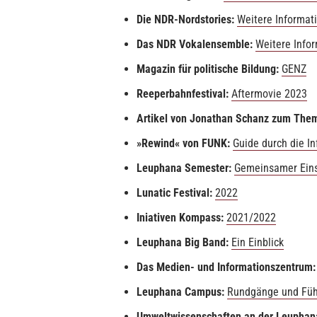
Die NDR-Nordstories:
Weitere Informat
Das NDR Vokalensemble:
Weitere Info
Magazin für politische Bildung:
GENZ
Reeperbahnfestival:
Aftermovie 2023
Artikel von Jonathan Schanz zum Them
»Rewind« von FUNK:
Guide durch die I
Leuphana Semester:
Gemeinsamer Eins
Lunatic Festival:
2022
Iniativen Kompass:
2021/2022
Leuphana Big Band:
Ein Einblick
Das Medien- und Informationszentrum
Leuphana Campus:
Rundgänge und Fü
Umweltwissenschaften an der Leuphan