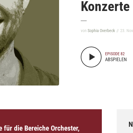
Konzerte
von
Sophia Overbeck
23. No
EPISODE 82
ABSPIELEN
N
 für die Bereiche Orchester,