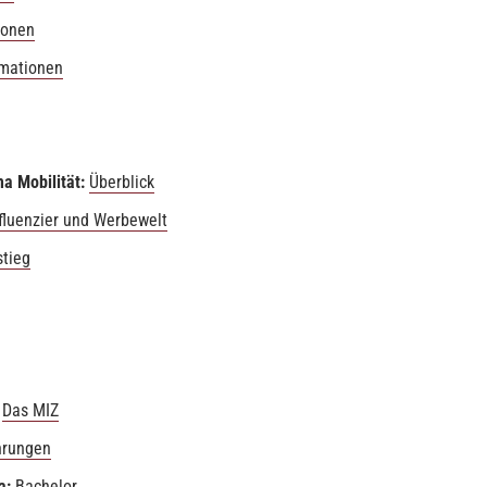
ionen
rmationen
a Mobilität:
Überblick
nfluenzier und Werbewelt
tieg
:
Das MIZ
hrungen
a:
Bachelor