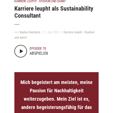
KARRIERE LEUPHT - STUDIUM UND DANN?
Karriere leupht als Sustainability
Consultant
von
Sophia Overbeck
1. Juni 2023
Karriere leupht - Studium
und dann?
EPISODE 70
ABSPIELEN
Mich begeistert am meisten, meine
Passion für Nachhaltigkeit
weiterzugeben. Mein Ziel ist es,
andere begeisterungsfähig für das