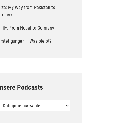
iza: My Way from Pakistan to
ermany
njiv: From Nepal to Germany
rstetigungen – Was bleibt?
nsere Podcasts
sere
dcasts