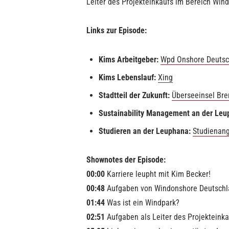
Leiter des Projekteinkaufs im Bereich Wi
Links zur Episode:
Kims Arbeitgeber:
Wpd Onshore Deutsc
Kims Lebenslauf:
Xing
Stadtteil der Zukunft:
Überseeinsel Br
Sustainability Management an der Leu
Studieren an der Leuphana:
Studienan
Shownotes der Episode:
00:00
Karriere leupht mit Kim Becker!
00:48
Aufgaben von Windonshore Deutschl
01:44
Was ist ein Windpark?
02:51
Aufgaben als Leiter des Projekteinka