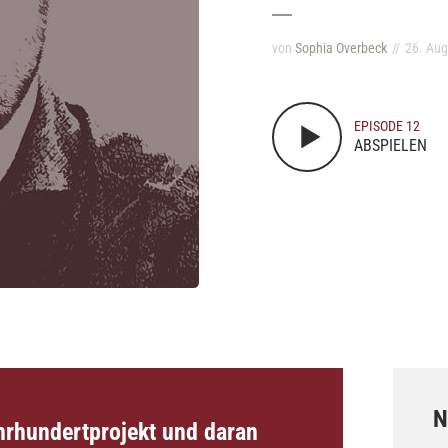
von
Sophia Overbeck
26. Aug
EPISODE 12
ABSPIELEN
N
ahrhundertprojekt und daran