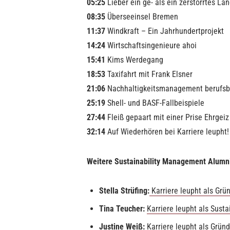
05:25
Lieber ein ge- als ein zerstörrtes La
08:35
Überseeinsel Bremen
11:37
Windkraft – Ein Jahrhundertprojekt
14:24
Wirtschaftsingenieure ahoi
15:41
Kims Werdegang
18:53
Taxifahrt mit Frank Elsner
21:06
Nachhaltigkeitsmanagement berufsb
25:19
Shell- und BASF-Fallbeispiele
27:44
Fleiß gepaart mit einer Prise Ehrgeiz
32:14
Auf Wiederhören bei Karriere leupht!
Weitere Sustainability Management Alumn
Stella Strüfing:
Karriere leupht als Grü
Tina Teucher:
Karriere leupht als Susta
Justine Weiß:
Karriere leupht als Grün