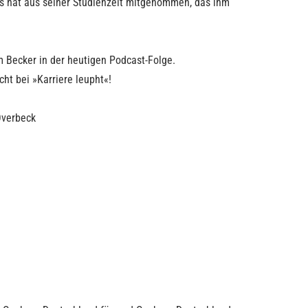
as hat aus seiner Studienzeit mitgenommen, das ihm
m Becker in der heutigen Podcast-Folge.
ht bei »Karriere leupht«!
Overbeck