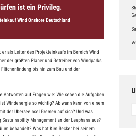
rfen ist ein Privileg.
Sh
G
kteinkauf Wind Onshore Deutschland –
Sa
Ve
er als Leiter des Projekteinkaufs im Bereich Wind
ner der größten Planer und Betreiber von Windparks
r Flächenfindung bis hin zum Bau und der
U
de Antworten auf Fragen wie: Wie sehen die Aufgaben
 ist Windenergie so wichtig? Ab wann kann von einem
Un
Po
it der Überseeinsel Bremen auf sich? Und was
g Sustainability Management an der Leuphana aus?
udium behandelt? Was hat Kim Becker bei seinem